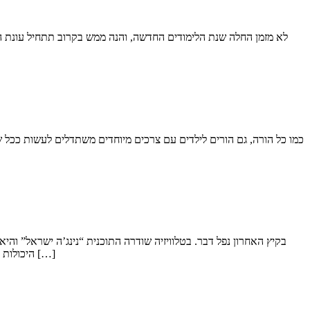
לא מזמן החלה שנת הלימודים החדשה, והנה ממש בקרוב תתחיל עונת החג
כמו כל הורה, גם הורים לילדים עם צרכים מיוחדים משתדלים לעשות ככל שב
בקיץ האחרון נפל דבר. בטלוויזיה שודרה התוכנית “נינג’ה ישראל” וה
היכולות אתלטיות שלהם. הקהל צפה והתאהב במתמודדים, צלח איתם את המסלולים ועודד אותם ברגעים הקשים. כעת, הקיץ אומנם נגמר, אבל שיגעון הנינג’ה […]