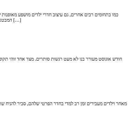
כמו בתחומים רבים אחרים, גם עיצוב חדרי ילדים מושפע מאופנות ש
המבטא כוח, עוצמה, אקטיביות ועצמאות. כל אלו חשובים לכל ילד וילדה המנסים לבנות את זהותם העצמית ולמצוא את מקומם בעולם. במאמר הבא נציג כמה […]
חודש אוגוסט מעורר בנו לא מעט רגשות סותרים. מצד אחד זוהי תקופ
מאחר וילדים מעבירים זמן רב למדי בחדר הפרטי שלהם, סביר להניח ש