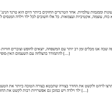
ונות וממגמות עולמיות. אחד הטרנדים החזקים ביותר היום הוא טרנד הנינג’
ה שבה אנו מבלים זמן רב יותר עם המשפחה, יוצאים לחופש וצוברים חוויות 
להתמודד בהצלחה עם השעמום האין-סופי של ילדיהם. לכן, אין זה פלא כי ככל שחודש זה קרב לסיומו כך ההורים כבר […]
תרצו לרהט ולקשט את החדר בצורה שתבטא בצורה הטובה ביותר את הטעם הא
ילד וילדה ויש כמובן גם אפשרויות רבות לקשט את החדר שלהם. אחת הדרכים המעניינות היא באמצעות ציורי קיר שאותם אפשר […]