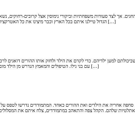
ים. אך לצד סעודות משפחתיות וביקורי נימוסין אצל קרובים-רחוקים, נשאר
הגדול טיילנו איתם בכל הארץ וכבר מיצינו את כל האטרקציות האפשריות, אך כעת מרגישים כבר את הסתיו, מזג האוויר נעים יותר, וגם […]
יכולתם למען ילדיהם. כדי לקדם את הילד ולחזק אותו ההורים דואגים לרכו
עם בני גילו. הטיפולים והמאמץ הנדרש מן הילד מובילים לכך שבסופו של יום ארוך ומאתגר הוא זקוק למקום הבטוח שלו, לחדר […]
יא סחפה אחריה את הילדים ואת ההורים כאחד. המתמודדים נדרשו לטפס על ק