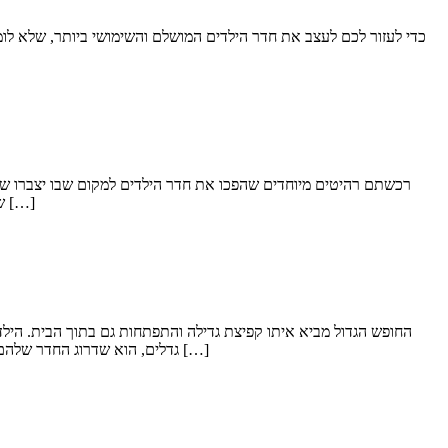
כדי לעזור לכם לעצב את חדר הילדים המושלם והשימושי ביותר, שלא לומ
רכשתם רהיטים מיוחדים שהפכו את חדר הילדים למקום שבו יצברו שלל
שיכולים לשנות מקצה לקצה את מראה החדר. המלצה קטנה שלנו – התייעצו עם המתבגרים שלכם אילו מהם תרצו לשלב בחדר? טפטים לקירות טפטים […]
החופש הגדול מביא איתו קפיצת גדילה והתפתחות גם בתוך הבית. הילד
גדלים, הוא שדרוג החדר שלהם, מחדר ילדים לחדר למתבגרים. איך משדרגים את חדר הילדים בקלות, בלי להיכנס לשיפוצים ולשינויים דרמטיים ויקרים? הטריקים הקטנים האלו יעזרו […]