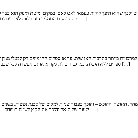
 ולכך שהוא הופך להיות עצמאי לאט לאט. במקום מיטת תינוק הוא כבר גדול
ההתרגשות התהליך הזה מלווה לא פעם גם בחששות – וזה הדבר הטבעי ביותר שיש. בדיוק בגלל זה ריכזנו עבורכם את […]
ם כאחת המהפכות המרכזיות ביותר בתרבות האנושית. עד אז ספרים היו זמינים רק ל
ספרים ללא הגבלה, כמו גם היכולת לקרוא אותם אפשרה לכל שכבות העם כמעט ללמוד קרוא וכתוב. כיום, ידיעת קרוא וכתוב נתפסת כמובנת […]
מחה, האושר והחופש – והופך כעבור שניות למקום של סכנת נפשות. בשנים
שעות של הנאה והופך את הקיץ לשמח במיוחד – אך איך נוכל למנוע את הנורא מכל? מהם הדברים החשובים שאסור להזניח […]