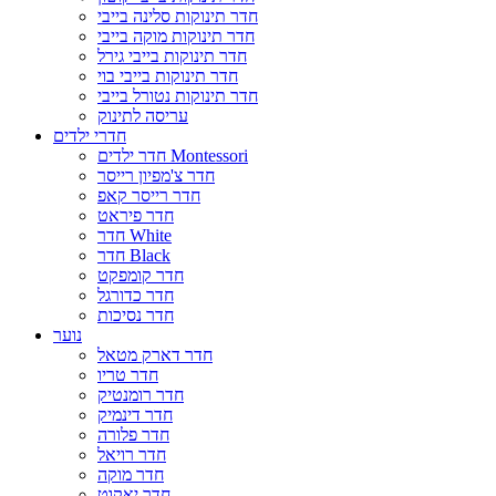
חדר תינוקות סלינה בייבי
חדר תינוקות מוקה בייבי
חדר תינוקות בייבי גירל
חדר תינוקות בייבי בוי
חדר תינוקות נטורל בייבי
עריסה לתינוק
חדרי ילדים
חדר ילדים Montessori
חדר צ'מפיון רייסר
חדר רייסר קאפ
חדר פיראט
חדר White
חדר Black
חדר קומפקט
חדר כדורגל
חדר נסיכות
נוער
חדר דארק מטאל
חדר טריו
חדר רומנטיק
חדר דינמיק
חדר פלורה
חדר רויאל
חדר מוקה
חדר יאקוט