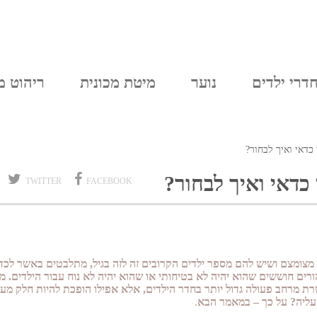
יצירת קשר
סל הקניות
חדרי נוער
דרי ילדים
נוער
מיטת מכונית
ריהוט מ
כדאי ואיך לבחור?
כדאי ואיך לבחור?
TWITTER
FACEBOOK
צומצם ושיש להם מספר ילדים הקרובים זה לזה בגיל, מתלבטים באשר לכדא
ורים חוששים שהוא יהיה לא בטיחותי או שהוא יהיה לא נוח עבור הילדים. מנ
 מרחב פעולה גדול יותר בחדר הילדים, אלא אפילו הופכת להיות חלק מעו
עליה? על כך
–
במאמר הבא
.