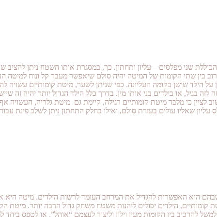
כוללת שני מפלסים – עליון ותחתון. כך, במסגרת אותו השטח ניתן להציב שנ
וב בין שתי הקומות של המיטה יהיה סולם שיאפשר מעבר קל ונוח למיטה העל
על הילד שישן בקומה העליונה. כפי שניתן לשער, מיטת קומותיים עשויה לה
זה בגיל, או בילדים בני אותו מין. בדרך כלל הילד הגדול יותר יהיה זה שיישן
חשוב לציין כי מלבד מיטת קומותיים רגילה, קיימת גם מיטת גלריה, העשוי
 עליון שאליו עולים בעזרת סולם, ואילו בחלק התחתון ניתן לשלב פינת עבו
 שבהם הוא האפשרות להגדיל את המרחב העומד לרשות הילדים. מיטה היא 
ת קומותיים, הילדים יכולים ליהנות משטח משחק גדול הרבה יותר. מיטת ה
של להרכיב בין הקומות מעין וילון וליצור לעצמם “אוהל”, או לטפס ביחד ל