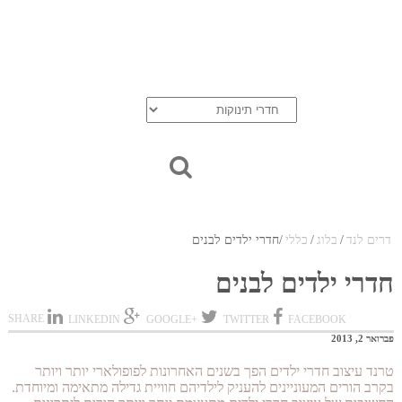
בלוג
אודות
יצירת קשר
סל הקניות
חדרי נוער
דרים לנד
/
בלוג
/
כללי
/
חדרי ילדים לבנים
חדרי ילדים לבנים
SHARE
LINKEDIN
+GOOGLE
TWITTER
FACEBOOK
פברואר 2, 2013
טרנד עיצוב חדרי ילדים הפך בשנים האחרונות לפופולארי יותר ויותר
בקרב הורים המעוניינים להעניק לילדיהם חוויית גדילה מתאימה ומיוחדת.