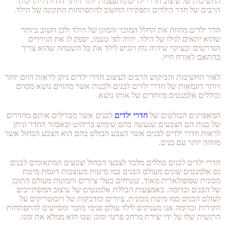
החשיבות של עיצוב חדרי ילדים מתעצמת יותר ויותר הודות ליתרונות
הרבים של חדר הילדים ותפקידו החשוב להתפתחות התקינה של הילד.
חדר ילדים מהווה את החלל המוכר והמוגן של הילד ולכן חשוב ביותר
שהוא יתאים לגילו של הילד, יהיה לפי טעמו, יספק לו את הגירויים
הנדרשים ובעיקר שיהיה נוח וינגיש לילד את כל השטחה שהוא צריך
בהתאם לאורח חייו.
לאור החשיבות והביקוש הרבים לעיצוב חדרי ילדים ניתן לראות היום יותר
ויותר דוגמאות של חדרי ילדים לבנים ולבנות אשר מהווים נושא מסוים
וכוללים אלמנטים מיוחדים של אותו נושא.
המאפיינים הבולטים של
חדרי ילדים
לבנים אשר מבדילים אותם מחדרים
של בנות הם הצבעים שנעשה בהם שימוש בריהוט ובאבזור החדר וניתן
לראות חדרי ילדים לבנים אשר הצבע הבולט בהם הוא הצבע הכחול אשר
מזוהה יותר עם בנים.
חדרי ילדים לבנים כוללים מלבד לצבעי הכחול וצבעים המתאימים לבנים
גם אלמנטים שונים מעולם הבנים כמו מיטות מעוצבות דוגמת מיטת
מכונית שפופולארית מאוד, שטיחים בעלי ציורים ותמונות מעולם התוכן
של הבנים וכדומה. באמצעות הכללת אלמנטים של עיצוב המשתייכים
לעולם הבנים כמו מיטת מכונית, ציורים ומדבקות של רובוטריקים על
הקירות וכדומה אנו מעניקים לילד עולם פנימי מוכר ומסייעים להתפתחות
הרגשית שלו על ידי יצירת מרחב פרטי ומוגן שבו הוא ממלא את זמנו.