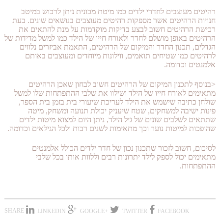
רהיטים מעוצבים לחדרי ילדים כמו מיטת מכונית ניתן לרכוש במיטב
חנויות הרהיטים אשר מספקות רהיטים מעוצבים בנושאים שונים. בעת
רכישת הרהיטים חשוב לבצע בדיקות מוקדמות על מנת להתאים את
הרהיטים באופן מושלם לחדר ולאורח חייו של הילד כמו למשל מדידות של
הגדלים, תכנון החדר והמיקום של הרהיטים, התאמת אביזרים נלווים
לרהיטים כמו שטיחים תואמים, ווילונות מיוחדים ומעוצבים באותם
אלמנטים וכדומה.
<בנוסף לתכנון המיקום של הרהיטים חשוב לבחון שאכן הרהיטים
מתאימים לאורח חייו של הילד ושילוו את שלבי ההתפתחות שלו למשל
שולחן כתיבה שישמש את הילד לעריכת שיעורי בית בזמן בית הספר,
פינות ישיבה למשחקים, שטח שיעניק יכולת תנועה ומשחק, מיטה
שתתאים לשלבים שונים של גיל הילד, ניתן היום למצוא מיטות ילדים
שהופכות למיטות נוער וכך מתאימות לשנים רבות ולכל הגילאים וכדומה.
לסיכום, חשוב לזכור שתכנון נכון של חדר ילדים הכולל אלמנטים
מתאימים יכול לספק לילד יתרונות רבים וללוות אותו בכל שלבי
ההתפתחות.
SHARE
LINKEDIN
+GOOGLE
TWITTER
FACEBOOK