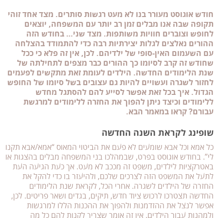
חודש אוגוסט מעורר בנו לא מעט רגשות סותרים. מצד אחד זוהי
תקופה שבה אנו מבלים זמן רב יותר עם המשפחה, יוצאים
לחופש וצוברים חוויות משותפות. מצד שני… בחודש הזה
ההורים נאלצים לגלות יצירתיות רבה כדי להתמודד בהצלחה
עם השעמום האין-סופי של ילדיהם. לכן, אין זה פלא כי ככל
שחודש זה קרב לסיומו כך ההורים כבר מצפים לתחילתה של
שנת הלימודים החדשה. הילדים לעומת זאת מתקשים לפעמים
לחזור לשגרה ועשויים להיות גם עצובים בשל סיומו של החופש
הגדול. איך בכל זאת אפשר לסייע להם להסתגל מחדש
ללימודים וכיצד ניתן להפוך את החזרה ללימודים למרגשת
עבורם? קראו במאמר הבא.
שופינג לקראת השנה החדשה
כל אמא וכל אבא שומעים לא פעם את הביטוי המאוס “אמא/אבא תקנו
לי”. בחודש אוגוסט בפרט, שבמהלכו בני המשפחה מבלים בהצגות או
באטרקציות לילדים, משפט זה מככב לא מעט. אך כעת הגיעה העת
לתעל את המשפט הזה לצרכים שלכם, ולהיעזר בו כדי להקל את
החזרה של הילדים לשגרה. אחרי הכל, לקראת שנת הלימודים
החדשה תצטרכו לרכוש ציוד חדש, תיקים, בגדים ושאר פריטים. לכן,
אפשר לנצל את ההזדמנות ולהפוך את ההכנות הללו למרגשות
ולמהנות עבור הילדים. אין זה אומר שצריך לקנות להם כל מה