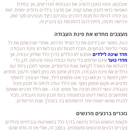
שיבקשו, ורצוי כמובן להציב את הגבולות הנדרשים, אך במידת
האפשר כדאי לפנק אותם קצת. אם מדובר בילדים גדולים יחסית, זאת
גם יכולה להיות הזדמנות להדגים בפניהם כיצד מבצעים סקר שוק
ורכישה חכמה, ולתת להם להתנסות גם בעניין זה.
מעצבים מחדש את פינת העבודה
כעת, כאשר יש בידיכם את כל הציוד הדרוש, ואחרי שרכשתם את כל
ספרי הלימוד הנחוצים, תוכלו לפנות זמן גם לשדרוג פינת העבודה.
חדר שינה לילדים
אומנם לא כוללים בדרך כלל שולחן עבודה, אך
חדרי נוער
אינם שלמים בלי פינת עבודה נוחה ונעימה. לכן, כדי
להעלות את המורל לקראת שנת הלימודים, אפשר לתכנן ביחד עם
הילדים את פינת העבודה, ולבדוק איתם מה ניתן לשפר ולעצב מחדש.
ייתכן למשל כי הכיסא כבר אינו מתאים לילד, ואולי יש צורך להוסיף
מדפים או מקום אחסון נוסף. אם הילד עולה לכיתה א’ תכנון פינת
העבודה עשוי להיות חגיגה של ממש. זכרו – אם הילד מרגיש שאתם
מתחשבים בחוות דעתו וברצונותיו בעת תכנון פינת העבודה, סביר
להניח שהוא ישמח יותר להשתמש בה במהלך שנת הלימודים.
נזכרים ברגעים מרגשים
תקופת החופש הגדול גדושה בדרך כלל במאורעות ובבילויים והילדים
צוברים רגעים מרגשים ומשמחים. במצב זה, אולי אין זה פלא שהם