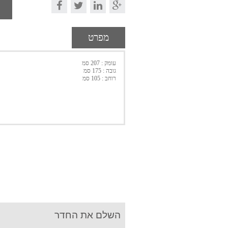
מפרט
עומק : 207 סמ
גובה : 175 סמ
רוחב : 105 סמ
השלם את החדר