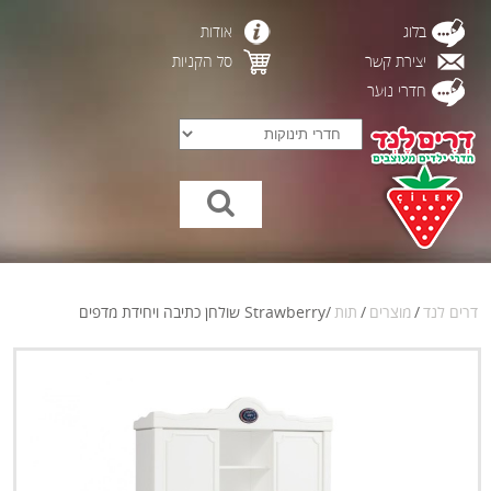
בלוג
אודות
יצירת קשר
סל הקניות
חדרי נוער
דרים לנד
/
מוצרים
/
תות
/
Strawberry שולחן כתיבה ויחידת מדפים