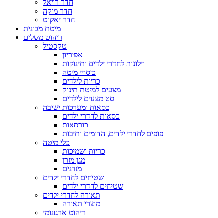
חדר רויאל
חדר מוקה
חדר יאקוט
מיטת מכונית
ריהוט משלים
טקסטיל
אפיריון
וילונות לחדרי ילדים ותינוקות
כיסויי מיטה
כריות לילדים
מצעים למיטת תינוק
סט מצעים לילדים
כסאות ומערכות ישיבה
כסאות לחדרי ילדים
כורסאות
פופים לחדרי ילדים, הדומים ותיבות
כלי מיטה
כריות ושמיכות
מגן מזרן
מזרנים
שטיחים לחדרי ילדים
שטיחים לחדרי ילדים
תאורה לחדרי ילדים
מוצרי תאורה
ריהוט ארגונומי