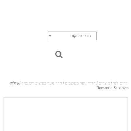
בלוג
אודות
יצירת קשר
סל הקניות
חדרי נוער
דרים לנד
/
מוצרים
/
חדרי נוער מעוצבים
/
חדר נוער בעיצוב רומנטיק
/
שולחן
תלמיד Romantic St