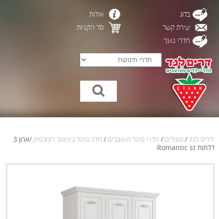
בלוג
אודות
יצירת קשר
סל הקניות
חדרי נוער
דרים לנד
/
מוצרים
/
חדרי נוער מעוצבים
/
חדר נוער בעיצוב רומנטיק
/
ארון 3
דלתות Romantic st