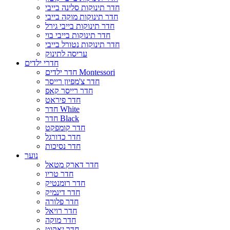
חדר תינוקות סלינה בייבי
חדר תינוקות מוקה בייבי
חדר תינוקות בייבי גירל
חדר תינוקות בייבי בוי
חדר תינוקות נטורל בייבי
עריסה לתינוק
חדרי ילדים
חדר ילדים Montessori
חדר צ'מפיון רייסר
חדר רייסר קאפ
חדר פיראט
חדר White
חדר Black
חדר קומפקט
חדר כדורגל
חדר נסיכות
נוער
חדר דארק מטאל
חדר טריו
חדר רומנטיק
חדר דינמיק
חדר פלורה
חדר רויאל
חדר מוקה
חדר יאקוט