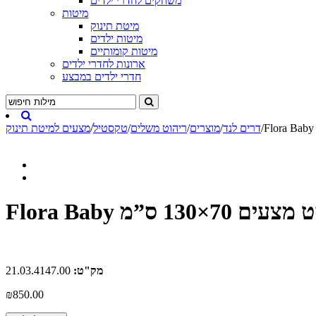
משחקים לחדרי ילדים
מיטות
מיטת תינוק
מיטות ילדים
מיטות קומותיים
ארונות לחדרי ילדים
חדרי ילדים במבצע
/
דרים לנד
/
מוצרים
/
ריהוט משלים
/
טקסטיל
/
מצעים למיטת תינוק
Flora  סט מצעים 70×130 ס”מ
מק"ט:
21.03.4147.00
₪850.00