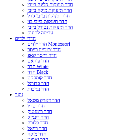
חדר תינוקות סלינה בייבי
חדר תינוקות מוקה בייבי
חדר תינוקות בייבי גירל
חדר תינוקות בייבי בוי
חדר תינוקות נטורל בייבי
עריסה לתינוק
חדרי ילדים
חדר ילדים Montessori
חדר צ'מפיון רייסר
חדר רייסר קאפ
חדר פיראט
חדר White
חדר Black
חדר קומפקט
חדר כדורגל
חדר נסיכות
נוער
חדר דארק מטאל
חדר טריו
חדר רומנטיק
חדר דינמיק
חדר פלורה
חדר רויאל
חדר מוקה
חדר יאקוט