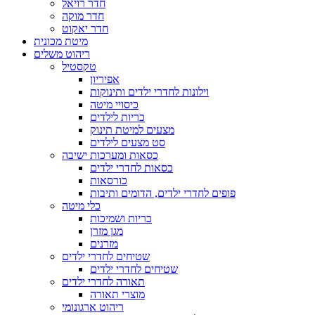
חדר רויאל
חדר מוקה
חדר יאקוט
מיטת מכונית
ריהוט משלים
טקסטיל
אפיריון
וילונות לחדרי ילדים ותינוקות
כיסויי מיטה
כריות לילדים
מצעים למיטת תינוק
סט מצעים לילדים
כסאות ומערכות ישיבה
כסאות לחדרי ילדים
כורסאות
פופים לחדרי ילדים, הדומים ותיבות
כלי מיטה
כריות ושמיכות
מגן מזרן
מזרנים
שטיחים לחדרי ילדים
שטיחים לחדרי ילדים
תאורה לחדרי ילדים
מוצרי תאורה
ריהוט ארגונומי