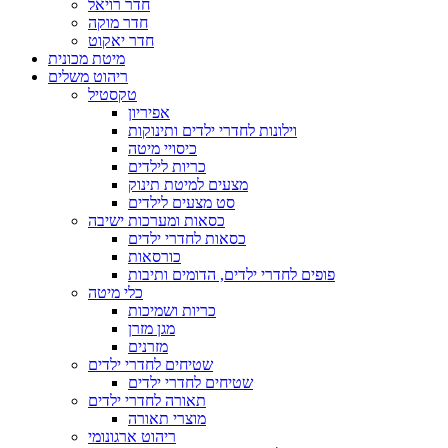
חדר רויאל
חדר מוקה
חדר יאקוט
מיטת מכונית
ריהוט משלים
טקסטיל
אפיריון
וילונות לחדרי ילדים ותינוקות
כיסויי מיטה
כריות לילדים
מצעים למיטת תינוק
סט מצעים לילדים
כסאות ומערכות ישיבה
כסאות לחדרי ילדים
כורסאות
פופים לחדרי ילדים, הדומים ותיבות
כלי מיטה
כריות ושמיכות
מגן מזרן
מזרנים
שטיחים לחדרי ילדים
שטיחים לחדרי ילדים
תאורה לחדרי ילדים
מוצרי תאורה
ריהוט ארגונומי