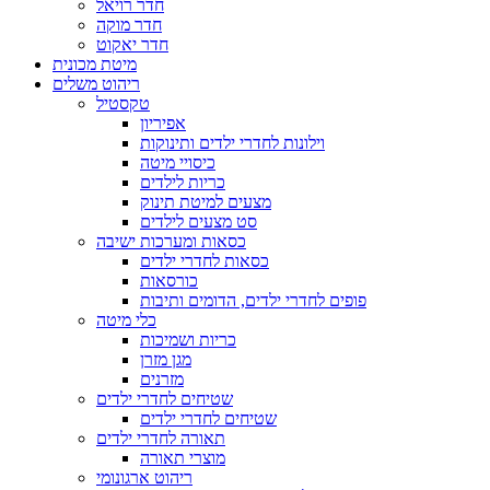
חדר רויאל
חדר מוקה
חדר יאקוט
מיטת מכונית
ריהוט משלים
טקסטיל
אפיריון
וילונות לחדרי ילדים ותינוקות
כיסויי מיטה
כריות לילדים
מצעים למיטת תינוק
סט מצעים לילדים
כסאות ומערכות ישיבה
כסאות לחדרי ילדים
כורסאות
פופים לחדרי ילדים, הדומים ותיבות
כלי מיטה
כריות ושמיכות
מגן מזרן
מזרנים
שטיחים לחדרי ילדים
שטיחים לחדרי ילדים
תאורה לחדרי ילדים
מוצרי תאורה
ריהוט ארגונומי