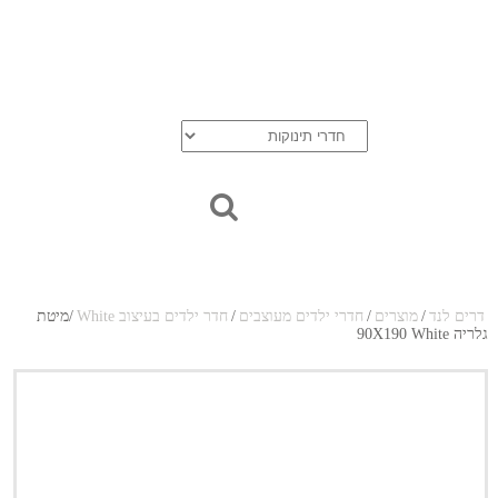
בלוג
אודות
יצירת קשר
סל הקניות
חדרי נוער
דרים לנד
/
מוצרים
/
חדרי ילדים מעוצבים
/
חדר ילדים בעיצוב White
/
מיטת
גלריה 90X190 White