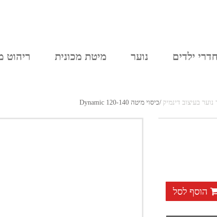
יצירת קשר
סל הקניות
חדרי נוער
דרי ילדים
נוער
מיטת מכונית
ריהוט מ
נוער בעיצוב דינמיק
/
כיסוי מיטה Dynamic 120-140
הוסף לסל