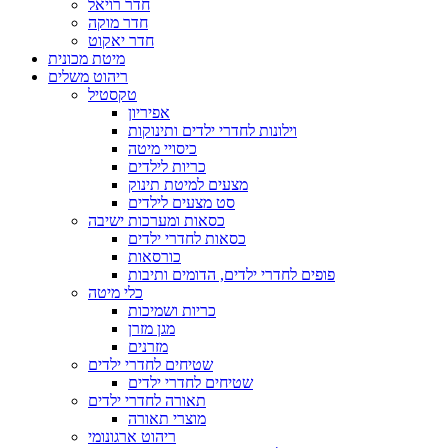
חדר רויאל
חדר מוקה
חדר יאקוט
מיטת מכונית
ריהוט משלים
טקסטיל
אפיריון
וילונות לחדרי ילדים ותינוקות
כיסויי מיטה
כריות לילדים
מצעים למיטת תינוק
סט מצעים לילדים
כסאות ומערכות ישיבה
כסאות לחדרי ילדים
כורסאות
פופים לחדרי ילדים, הדומים ותיבות
כלי מיטה
כריות ושמיכות
מגן מזרן
מזרנים
שטיחים לחדרי ילדים
שטיחים לחדרי ילדים
תאורה לחדרי ילדים
מוצרי תאורה
ריהוט ארגונומי