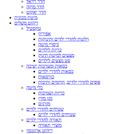
חדר רויאל
חדר מוקה
חדר יאקוט
מיטת מכונית
ריהוט משלים
טקסטיל
אפיריון
וילונות לחדרי ילדים ותינוקות
כיסויי מיטה
כריות לילדים
מצעים למיטת תינוק
סט מצעים לילדים
כסאות ומערכות ישיבה
כסאות לחדרי ילדים
כורסאות
פופים לחדרי ילדים, הדומים ותיבות
כלי מיטה
כריות ושמיכות
מגן מזרן
מזרנים
שטיחים לחדרי ילדים
שטיחים לחדרי ילדים
תאורה לחדרי ילדים
מוצרי תאורה
ריהוט ארגונומי