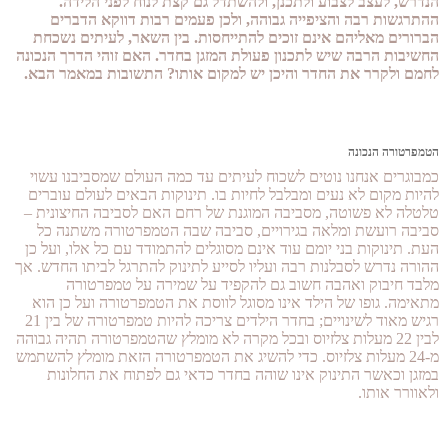
הנדרש, לעצב לצבוע ולתכנן, ולהשתדל גם קצת לנוח לפני הלידה.
ההתרגשות רבה והציפייה גבוהה, ולכן פעמים רבות דווקא הדברים
הברורים מאליהם אינם זוכים להתייחסות. בין השאר, לעיתים נשכחת
החשיבות הרבה שיש לתכנון פעולת המזגן בחדר. האם זוהי הדרך הנכונה
לחמם ולקרר את החדר והיכן יש למקום אותו? התשובות במאמר הבא.
הטמפרטורה הנכונה
כמבוגרים אנחנו נוטים לשכוח לעיתים עד כמה העולם שמסביבנו עשוי
להיות מקום לא נעים ומבלבל לחיות בו. תינוקות הבאים לעולם עוברים
טלטלה לא פשוטה, מסביבה המוגנת של רחם האם לסביבה החיצונית –
סביבה רועשת ומלאה בגירויים, סביבה שבה הטמפרטורה משתנה כל
העת. תינוקות בני יומם עוד אינם מסוגלים להתמודד עם כל אלו, ועל כן
ההורה נדרש לסבלנות רבה ועליו לסייע לתינוק להתרגל לביתו החדש. אך
מלבד חיבוק ואהבה חשוב גם להקפיד על שמירה על טמפרטורה
מתאימה. גופו של הילד אינו מסוגל לווסת את הטמפרטורה ועל כן הוא
רגיש מאוד לשינויים; בחדר הילדים צריכה להיות טמפרטורה של בין 21
לבין 22 מעלות צלזיוס ובכל מקרה לא מומלץ שהטמפרטורה תהיה גבוהה
מ-24 מעלות צלזיוס. כדי להשיג את הטמפרטורה הזאת מומלץ להשתמש
במזגן וכאשר התינוק אינו שוהה בחדר כדאי גם לפתוח את החלונות
ולאוורר אותו.