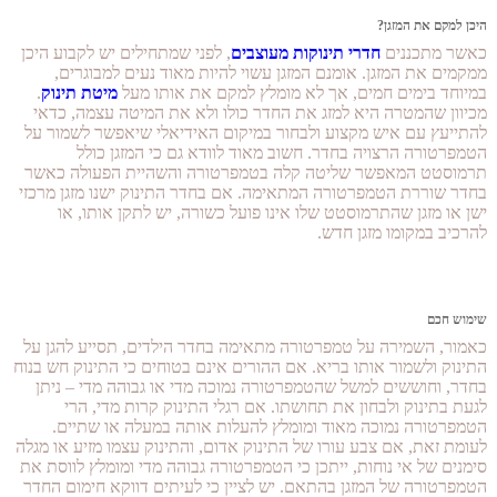
היכן למקם את המזגן?
כאשר מתכננים
חדרי תינוקות מעוצבים
, לפני שמתחילים יש לקבוע היכן
ממקמים את המזגן. אומנם המזגן עשוי להיות מאוד נעים למבוגרים,
במיוחד בימים חמים, אך לא מומלץ למקם את אותו מעל
מיטת תינוק
.
מכיוון שהמטרה היא למזג את החדר כולו ולא את המיטה עצמה, כדאי
להתייעץ עם איש מקצוע ולבחור במיקום האידיאלי שיאפשר לשמור על
הטמפרטורה הרצויה בחדר. חשוב מאוד לוודא גם כי המזגן כולל
תרמוסטט המאפשר שליטה קלה בטמפרטורה והשהיית הפעולה כאשר
בחדר שוררת הטמפרטורה המתאימה. אם בחדר התינוק ישנו מזגן מרכזי
ישן או מזגן שהתרמוסטט שלו אינו פועל כשורה, יש לתקן אותו, או
להרכיב במקומו מזגן חדש.
שימוש חכם
כאמור, השמירה על טמפרטורה מתאימה בחדר הילדים, תסייע להגן על
התינוק ולשמור אותו בריא. אם ההורים אינם בטוחים כי התינוק חש בנוח
בחדר, וחוששים למשל שהטמפרטורה נמוכה מדי או גבוהה מדי – ניתן
לגעת בתינוק ולבחון את תחושתו. אם רגלי התינוק קרות מדי, הרי
הטמפרטורה נמוכה מאוד ומומלץ להעלות אותה במעלה או שתיים.
לעומת זאת, אם צבע עורו של התינוק אדום, והתינוק עצמו מזיע או מגלה
סימנים של אי נוחות, ייתכן כי הטמפרטורה גבוהה מדי ומומלץ לווסת את
הטמפרטורה של המזגן בהתאם. יש לציין כי לעיתים דווקא חימום החדר