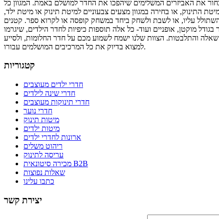
בחור את האביזרים המשלימים שיהפכו את החדר למושלם באמת. המגוון כל
ת התינוק, או בחירה במגוון מצעים צבעוניים למיטת תינוק או מיטת ילד,
ולהשתולל עליו, או לשבת ולשחק ביחד במשחק קופסה או לקרוא ספר. קטנים
דל מוקטן, אופניים ועוד- כל אלה תוספות כיפיות לחדר הילדים, שיגרמו
ל שאלה והתלבטות. הצוות שלנו ישמח לשמוע מכם על חדר החלומות, ולסייע
למצוא בדיוק את כל המרכיבים המושלמים עבורו.
קטגוריות
חדרי ילדים מעוצבים
חדרי שינה לילדים
חדרי תינוקות מעוצבים
חדרי נוער
מיטות תינוק
מיטות ילדים
ארונות לחדרי ילדים
ריהוט משלים
עריסה לתינוק
מכירה סיטונאית B2B
שאלות נפוצות
כתבו עלינו
יצירת קשר