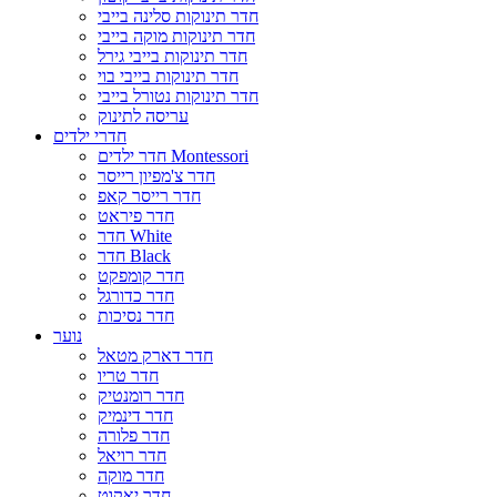
חדר תינוקות סלינה בייבי
חדר תינוקות מוקה בייבי
חדר תינוקות בייבי גירל
חדר תינוקות בייבי בוי
חדר תינוקות נטורל בייבי
עריסה לתינוק
חדרי ילדים
חדר ילדים Montessori
חדר צ'מפיון רייסר
חדר רייסר קאפ
חדר פיראט
חדר White
חדר Black
חדר קומפקט
חדר כדורגל
חדר נסיכות
נוער
חדר דארק מטאל
חדר טריו
חדר רומנטיק
חדר דינמיק
חדר פלורה
חדר רויאל
חדר מוקה
חדר יאקוט