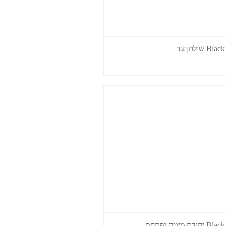
B שולחן צד
ידת מיטה נפתחת