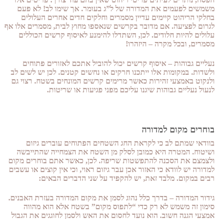
משמשים לפעמים את המדורה של ל”ג בעומר. אך שימו לב! לא פעם
בחלקי הריהוט קיימים עדיין מסמרים וחלקים חדים אחרים העלולים
לגרום לפציעה. אם מדובר בקרשים שנאספו מחוץ לבית, מסמרים אלו אף
עלולים להיות חלודים. לכן, השתדלו להימנע לאיסוף קרשים הכוללים
מסמרים, ובכל מקרה – היזהרו!
נעליים גבוהות – איסוף קרשים יכול להוביל אתכם לאזורים פתוחים
ולשדות. במקומות אלו ייתכנו חרקים או נחשים קטנים. לכן יש לשים לב
ולנקוט באמצעי זהירות כאשר מרימים קרשים המונחים בשטח. רצוי גם
לנעול נעליים גבוהות שיגנו עליכם מפני פגיעות או שריטות.
בוחרים מקום למדורה
בוודאי שמתם לב כי לקראת החג השטחים הפתוחים עוברים גיזום
ושיטוח. המטרה היא כמובן לסלק מן השטח את הצמחייה שהתייבשה
ולצמצם את הסכנה להתפשטות שריפה. לכן, כאשר אתם בוחרים מקום
למדורה יש לוודא כי האזור אכן עבר גיזום ראוי, וכי אין קוצים או עשבים
רבים במקום. מלבד זאת, יש להקפיד על שני הדברים הבאים:
גידור המדורה – בדרך כלל נהוג לסמן את מקום המדורה בעזרת האבנים.
סימון זה משמש לא רק כדי “לתפוס מקום” בשטח אלא הוא מהווה
אמצעי הגנה חשוב. הוא נועד לחסום את האש ולסמן לחוגגים את הגבול