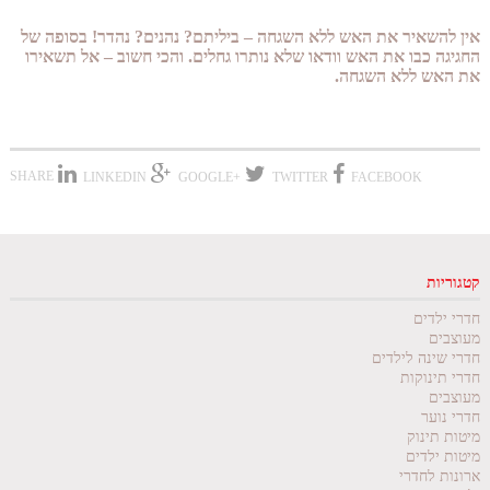
אין להשאיר את האש ללא השגחה – ביליתם? נהנים? נהדר! בסופה של
החגיגה כבו את האש וודאו שלא נותרו גחלים. והכי חשוב – אל תשאירו
את האש ללא השגחה.
SHARE
LINKEDIN
+GOOGLE
TWITTER
FACEBOOK
קטגוריות
חדרי ילדים
מעוצבים
חדרי שינה לילדים
חדרי תינוקות
מעוצבים
חדרי נוער
מיטות תינוק
מיטות ילדים
ארונות לחדרי