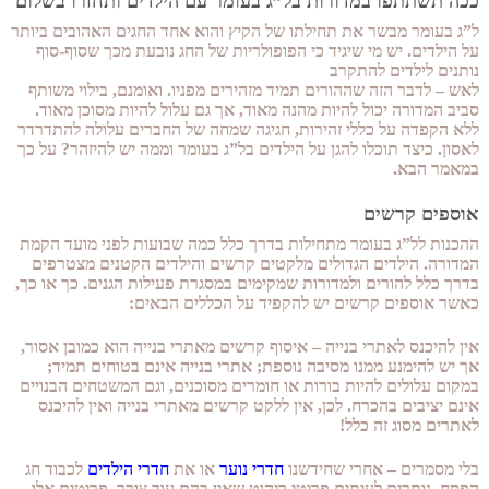
ככה תשתתפו במדורות בל”ג בעומר עם הילדים ותחזרו בשלום
ל”ג בעומר מבשר את תחילתו של הקיץ והוא אחד החגים האהובים ביותר
על הילדים. יש מי שיגיד כי הפופולריות של החג נובעת מכך שסוף-סוף
נותנים לילדים להתקרב
לאש – לדבר הזה שההורים תמיד מזהירים מפניו. ואומנם, בילוי משותף
סביב המדורה יכול להיות מהנה מאוד, אך גם עלול להיות מסוכן מאוד.
ללא הקפדה על כללי זהירות, חגיגה שמחה של החברים עלולה להתדרדר
לאסון. כיצד תוכלו להגן על הילדים בל”ג בעומר וממה יש להיזהר? על כך
במאמר הבא.
אוספים קרשים
ההכנות לל”ג בעומר מתחילות בדרך כלל כמה שבועות לפני מועד הקמת
המדורה. הילדים הגדולים מלקטים קרשים והילדים הקטנים מצטרפים
בדרך כלל להורים ולמדורות שמקימים במסגרת פעילות הגנים. כך או כך,
כאשר אוספים קרשים יש להקפיד על הכללים הבאים:
אין להיכנס לאתרי בנייה – איסוף קרשים מאתרי בנייה הוא כמובן אסור,
אך יש להימנע ממנו מסיבה נוספת; אתרי בנייה אינם בטוחים תמיד;
במקום עלולים להיות בורות או חומרים מסוכנים, וגם המשטחים הבנויים
אינם יציבים בהכרח. לכן, אין ללקט קרשים מאתרי בנייה ואין להיכנס
לאתרים מסוג זה כלל!
בלי מסמרים – אחרי שחידשנו
חדרי נוער
או את
חדרי הילדים
לכבוד חג
הפסח, נותרים לעיתים פריטי ריהוט שאין בהם עוד צורך. פריטים אלו