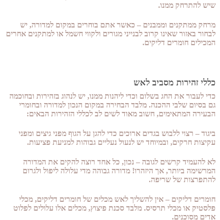
שיש להתרחק ממנו.
מרחק ממתקנים וממבנים – כאשר אתם בוחרים במקום למדורה, יש
לבחור באזור שאינו קרוב לבנייני מגורים ולקווי חשמל או למתקנים אחרים
המכילים חומרים דליקים.
כללי זהירות מסביב לאש
כדי לעבור את החג בשלום וכדי ליהנות ממנו, יש לנהוג בזהירות ובחוכמה
גם בסיום שלבי ההכנה. מלבד הבחירה במקום הנכון למדורה ובחומרי
הבעירה המתאימים, חשוב מאוד לשים לב לכללי הזהירות הבאים:
ביגוד – רצוי ללבוש בגדים ארוכים כדי להגן על הגוף מפני גיצים ומפני
עקיצות חרקים, ובמיוחד יש לנעול נעליים גבוהות למניעת פציעות.
לא להעמיד קרשים לגובה – נכון, כל אחד רוצה להקים את המדורה
המרשימה ביותר, אך היזהרו! מדורה גבוהה מדי עלולה ליפול ולגרום
להתפרצות של שריפה.
חומרים דליקים – אין להשליך לאש מכלים של חומרים דליקים, מכלי
פלסטיק או מכלי תרסיס. מלבד סכנת פיצוץ, מכלים אלו עלולים לפלוט
אדים מסוכנים.