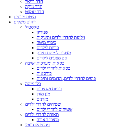
חדר רויאל
חדר מוקה
חדר יאקוט
מיטת מכונית
ריהוט משלים
טקסטיל
אפיריון
וילונות לחדרי ילדים ותינוקות
כיסויי מיטה
כריות לילדים
מצעים למיטת תינוק
סט מצעים לילדים
כסאות ומערכות ישיבה
כסאות לחדרי ילדים
כורסאות
פופים לחדרי ילדים, הדומים ותיבות
כלי מיטה
כריות ושמיכות
מגן מזרן
מזרנים
שטיחים לחדרי ילדים
שטיחים לחדרי ילדים
תאורה לחדרי ילדים
מוצרי תאורה
ריהוט ארגונומי