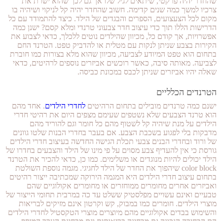
שהחדר יהיה פרקטי, שיתאים לגיל שלו אך גם לכך שהוא ישרת את
צרכיו למשך כמה שנים קדימה. חשוב שהחדר יהיה קל לניקוי ושיהיה בו
מקום לכל הצעצועים, הספרים והבגדים של הילד. כיצד להתמודד עם כל
הדרישות הללו תוך כדי עיצוב חדר צבעוני טרנדי ומלא קסם? ישנן כמה
אפשרויות, אך קודם כל, מכיוון שהילדים נוטים ללכלך, כדאי לצבוע את
הקירות בצבע שניתן לנקות עם מטלית או להדביק טפט. הטרנד החם
בתחום הוא טפט המיודע לצביעה, מכיוון שהוא מלא בצורות כמו חוברת
לצביעה. מאותה סיבה, כאשר רוכשים אביזרים נוספים לרהיטים, כדאי
שאלה יהיו אביזרים שניתן לכבס במכונת כביסה.
הטרנדים הכלליים
ישנם כמה טרנדים מובילים בתחום הרהיטים
לחדרי הילדים
. אחד מהם
הוא טרנד הצבעים שלא נשטפים שעימם מצפים היום את רהיטי חדרי
הילדים על מנת שיהיה קל לשטוף מהם כל חומר וגם להוריד מהם
מדבקות בלי לפגוע בשכבת הצבע. אם בעבר בחדרי הבנות שלטו גוונים
של ורוד ובחדרי הבנים צבעי תכלת הגישה החדשה בעיצוב חדרי הילדים
גורסת כי אין להעדיף צבע מסוים על פי מינו של הילד והצבעים בחדרו של
הילד יכולים להיות מנוגדים או משלימים. כמו כן, כדאי להכיר את הטרנד
color block שיהפוך את החדר של הילד לחגיגי. מגמה נוספת השולטת
בתחום עיצוב חדרי הילדים היא המגמה הירוקה שמכתיבה ייצור רהיטים
ואביזרים אחרים מחומרים ממוחזרים או מחומרים אקולוגיים שהם
טבעיים ואינם עשויים מפלסטיק ששלט עד כה במרבית תחומי הייצור של
מוצרי הילדים. חומרים כמו במבוק, קש וקרטון אינם מזיקים לבריאות
והשימוש בבדים אקולוגיים מהם מיוצרים מוצרי הטקסטיל לחדרי הילדים