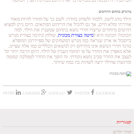
הם הבחירה הנכונה גם מבחינה בריאותית וגם מבחינת הערך המוסף.
טרנדים בתחום הרהיטים
הילד נוהג לישון, ללמוד ולשחק בחדרו. לשם כך על החדר להיות מאוד
אווירתי ומלא חיים, אך גם להכיל את הריהוט המתאים. היום ניתן למצוא
רהיטים מיוחדים שייצרו חדרי נושא בתחום שמעניין את הילד. למה
הכוונה? הכוונה היא ל
מיטה בצורת מכונית
, שולחן כתיבה בצורת מגרש
בייסבול או ארון שנראה כמו מגרש המשחקים של ספיידרמן המופלא.
טרנד חדרי הנושא אינו מתייחס רק לנושאים הכלליים כמו אלה שציינו,
אלא מאפיין את החדר על פי תחומי העניין של הילד. היום הרבה יותר קל
לעצב את החדר סביב נושא נקודתי. זה הופך את החדר לממלכה קסומה
ומרגשת שהילד ירצה לשהות בה כמה שיותר.
SHARE
LINKEDIN
+GOOGLE
TWITTER
FACEBOOK
קטגוריות
חדרי ילדים