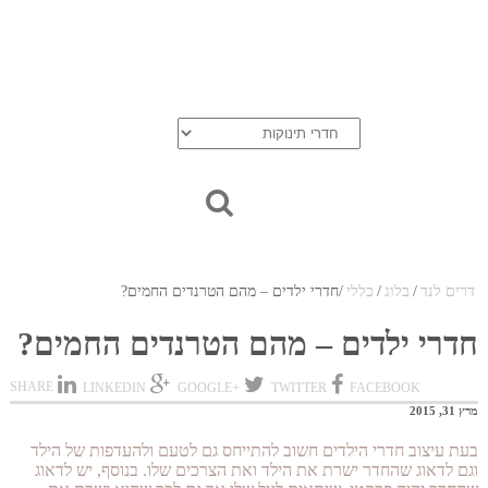
בלוג
אודות
יצירת קשר
סל הקניות
חדרי נוער
דרים לנד
/
בלוג
/
כללי
/
חדרי ילדים – מהם הטרנדים החמים?
חדרי ילדים – מהם הטרנדים החמים?
SHARE
LINKEDIN
+GOOGLE
TWITTER
FACEBOOK
מרץ 31, 2015
בעת עיצוב חדרי הילדים חשוב להתייחס גם לטעם ולהעדפות של הילד
וגם לדאוג שהחדר ישרת את הילד ואת הצרכים שלו. בנוסף, יש לדאוג