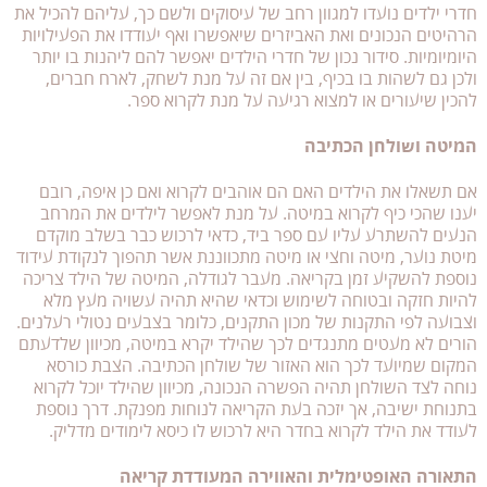
חדרי ילדים נועדו למגוון רחב של עיסוקים ולשם כך, עליהם להכיל את
הרהיטים הנכונים ואת האביזרים שיאפשרו ואף יעודדו את הפעילויות
היומיומיות. סידור נכון של חדרי הילדים יאפשר להם ליהנות בו יותר
ולכן גם לשהות בו בכיף, בין אם זה על מנת לשחק, לארח חברים,
להכין שיעורים או למצוא רגיעה על מנת לקרוא ספר.
המיטה ושולחן הכתיבה
אם תשאלו את הילדים האם הם אוהבים לקרוא ואם כן איפה, רובם
יענו שהכי כיף לקרוא במיטה. על מנת לאפשר לילדים את המרחב
הנעים להשתרע עליו עם ספר ביד, כדאי לרכוש כבר בשלב מוקדם
מיטת נוער, מיטה וחצי או מיטה מתכווננת אשר תהפוך לנקודת עידוד
נוספת להשקיע זמן בקריאה. מעבר לגודלה, המיטה של הילד צריכה
להיות חזקה ובטוחה לשימוש וכדאי שהיא תהיה עשויה מעץ מלא
וצבועה לפי התקנות של מכון התקנים, כלומר בצבעים נטולי רעלנים.
הורים לא מעטים מתנגדים לכך שהילד יקרא במיטה, מכיוון שלדעתם
המקום שמיועד לכך הוא האזור של שולחן הכתיבה. הצבת כורסא
נוחה לצד השולחן תהיה הפשרה הנכונה, מכיוון שהילד יוכל לקרוא
בתנוחת ישיבה, אך יזכה בעת הקריאה לנוחות מפנקת. דרך נוספת
לעודד את הילד לקרוא בחדר היא לרכוש לו כיסא לימודים מדליק.
התאורה האופטימלית והאווירה המעודדת קריאה